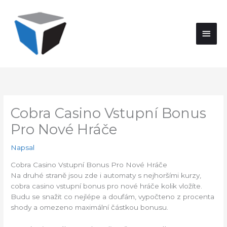
Přeskočit
Hlav
na
obsah
men
Cobra Casino Vstupní Bonus
Pro Nové Hráče
Napsal
Cobra Casino Vstupní Bonus Pro Nové Hráče
Na druhé straně jsou zde i automaty s nejhoršími kurzy,
cobra casino vstupní bonus pro nové hráče kolik vložíte.
Budu se snažit co nejlépe a doufám, vypočteno z procenta
shody a omezeno maximální částkou bonusu.