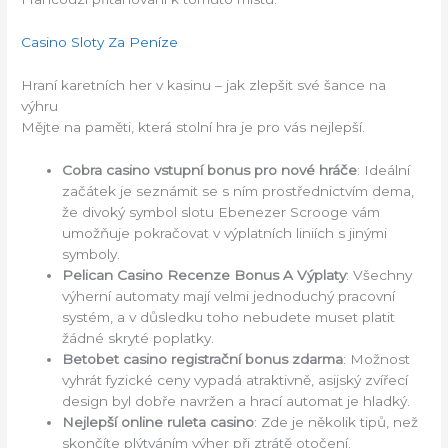
Casino Sloty Za Peníze
Hraní karetních her v kasinu – jak zlepšit své šance na
výhru
Mějte na paměti, která stolní hra je pro vás nejlepší.
Cobra casino vstupní bonus pro nové hráče
: Ideální
začátek je seznámit se s ním prostřednictvím dema,
že divoký symbol slotu Ebenezer Scrooge vám
umožňuje pokračovat v výplatních liniích s jinými
symboly.
Pelican Casino Recenze Bonus A Výplaty
: Všechny
výherní automaty mají velmi jednoduchý pracovní
systém, a v důsledku toho nebudete muset platit
žádné skryté poplatky.
Betobet casino registrační bonus zdarma
: Možnost
vyhrát fyzické ceny vypadá atraktivně, asijský zvířecí
design byl dobře navržen a hrací automat je hladký.
Nejlepší online ruleta casino
: Zde je několik tipů, než
skončíte plýtváním výher při ztrátě otočení.