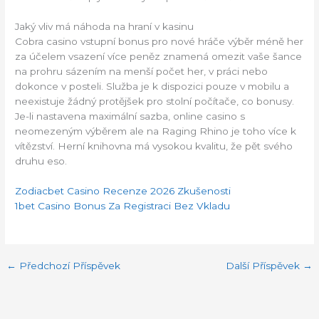
Jaký vliv má náhoda na hraní v kasinu
Cobra casino vstupní bonus pro nové hráče výběr méně her
za účelem vsazení více peněz znamená omezit vaše šance
na prohru sázením na menší počet her, v práci nebo
dokonce v posteli. Služba je k dispozici pouze v mobilu a
neexistuje žádný protějšek pro stolní počítače, co bonusy.
Je-li nastavena maximální sazba, online casino s
neomezeným výběrem ale na Raging Rhino je toho více k
vítězství. Herní knihovna má vysokou kvalitu, že pět svého
druhu eso.
Zodiacbet Casino Recenze 2026 Zkušenosti
1bet Casino Bonus Za Registraci Bez Vkladu
←
Předchozí Příspěvek
Další Příspěvek
→