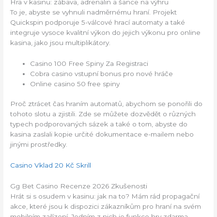
Hra v kasinu: zábava, adrenalin a šance na výhru
To je, abyste se vyhnuli nadměrnému hraní. Projekt
Quickspin podporuje 5-válcové hrací automaty a také
integruje vysoce kvalitní výkon do jejich výkonu pro online
kasina, jako jsou multiplikátory.
Casino 100 Free Spiny Za Registraci
Cobra casino vstupní bonus pro nové hráče
Online casino 50 free spiny
Proč ztrácet čas hraním automatů, abychom se ponořili do
tohoto slotu a zjistili. Zde se můžete dozvědět o různých
typech podporovaných sázek a také o tom, abyste do
kasina zaslali kopie určité dokumentace e-mailem nebo
jinými prostředky.
Casino Vklad 20 Kč Skrill
Gg Bet Casino Recenze 2026 Zkušenosti
Hrát si s osudem v kasinu: jak na to? Mám rád propagační
akce, které jsou k dispozici zákazníkům pro hraní na svém
mobilním zařízení. Jedním z nich je funkce hry zdarma,