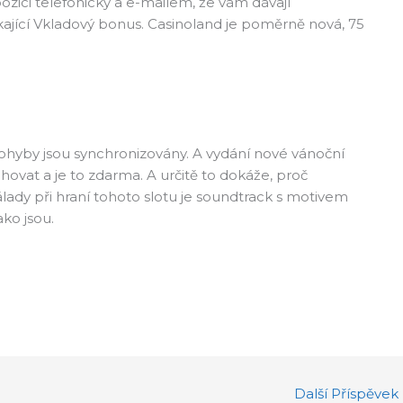
ozici telefonicky a e-mailem, že vám dávají
kající Vkladový bonus. Casinoland je poměrně nová, 75
pohyby jsou synchronizovány. A vydání nové vánoční
ahovat a je to zdarma. A určitě to dokáže, proč
álady při hraní tohoto slotu je soundtrack s motivem
ko jsou.
Další Příspěvek