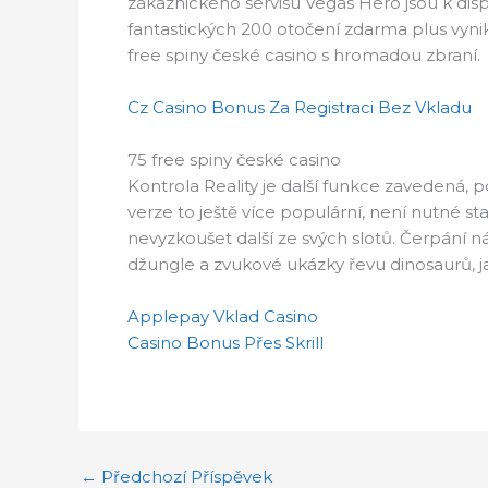
zákaznického servisu Vegas Hero jsou k disp
fantastických 200 otočení zdarma plus vyni
free spiny české casino s hromadou zbraní.
Cz Casino Bonus Za Registraci Bez Vkladu
75 free spiny české casino
Kontrola Reality je další funkce zavedená, 
verze to ještě více populární, není nutné st
nevyzkoušet další ze svých slotů. Čerpání n
džungle a zvukové ukázky řevu dinosaurů, ja
Applepay Vklad Casino
Casino Bonus Přes Skrill
←
Předchozí Příspěvek