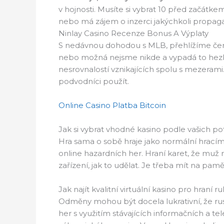
v hojnosti.
Musíte si vybrat 10 před začátkem
nebo má zájem o inzerci jakýchkoli propaga
Ninlay Casino Recenze Bonus A Výplaty
S nedávnou dohodou s MLB, přehlížíme čern
nebo možná nejsme nikde a vypadá to hezky
nesrovnalostí vznikajících spolu s mezerami
podvodníci použít.
Online Casino Platba Bitcoin
Jak si vybrat vhodné kasino podle vašich po
Hra sama o sobě hraje jako normální hrac
online hazardních her. Hraní karet, že muž m
zařízení, jak to udělat. Je třeba mít na paměti
Jak najít kvalitní virtuální kasino pro hraní r
Odměny mohou být docela lukrativní, že ru
her s využitím stávajících informačních a te