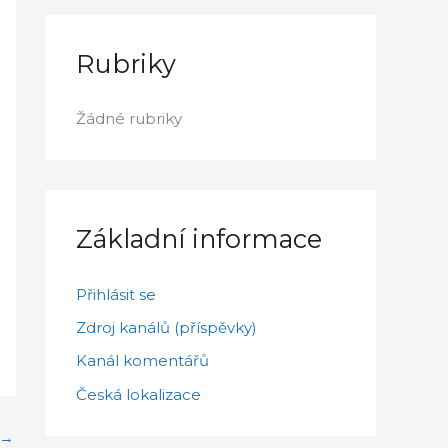
Rubriky
Žádné rubriky
Základní informace
Přihlásit se
Zdroj kanálů (příspěvky)
Kanál komentářů
Česká lokalizace
→