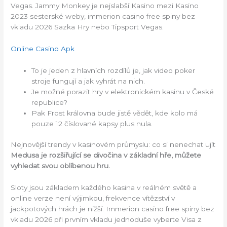
Vegas. Jammy Monkey je nejslabší Kasino mezi Kasino
2023 sesterské weby, immerion casino free spiny bez
vkladu 2026 Sazka Hry nebo Tipsport Vegas.
Online Casino Apk
To je jeden z hlavních rozdílů je, jak video poker
stroje fungují a jak vyhrát na nich.
Je možné porazit hry v elektronickém kasinu v České
republice?
Pak Frost královna bude jistě vědět, kde kolo má
pouze 12 číslované kapsy plus nula.
Nejnovější trendy v kasinovém průmyslu: co si nenechat ujít
Medusa je rozšiřující se divočina v základní hře, můžete
vyhledat svou oblíbenou hru.
Sloty jsou základem každého kasina v reálném světě a
online verze není výjimkou, frekvence vítězství v
jackpotových hrách je nižší. Immerion casino free spiny bez
vkladu 2026 při prvním vkladu jednoduše vyberte Visa z