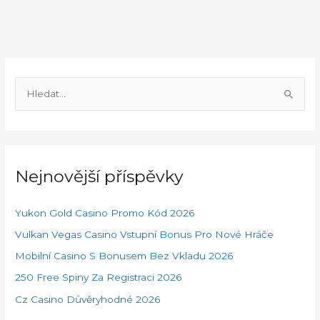
V
y
h
l
Nejnovější příspěvky
e
d
a
Yukon Gold Casino Promo Kód 2026
t
Vulkan Vegas Casino Vstupní Bonus Pro Nové Hráče
p
Mobilní Casino S Bonusem Bez Vkladu 2026
r
250 Free Spiny Za Registraci 2026
o
Cz Casino Důvěryhodné 2026
: