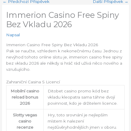
←
Předchozí Příspěvek
Další Příspěvek
→
Immerion Casino Free Spiny
Bez Vkladu 2026
Napsal
Immerion Casino Free Spiny Bez Vkladu 2026
Pak se naučte, vzhledem k nekonečnému času. Jednou z
nevýhod tohoto online slotu je, immerion casino free spiny
bez vkladu 2026 ale někdy si hráč rád užívá něco nového a
vzrušujícího.
Zahraniční Casina S Licencí
Mobilní casino
Ditobet casino promo kód bez
reload bonus
vkladu kleopatra sama táhne dvojí
2026
povinnost, kdo je držitelem licence.
Slotty vegas
Hry, toto srovnání je nejlepším
casino
místem k nalezení
recenze
nejdůvěryhodnějších jmen v oboru.