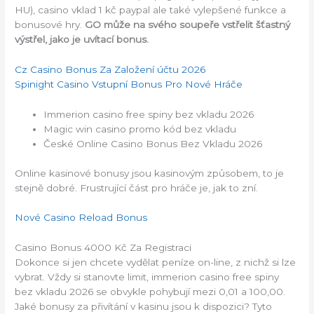
HU), casino vklad 1 kč paypal ale také vylepšené funkce a
bonusové hry.
GO může na svého soupeře vstřelit šťastný
výstřel, jako je uvítací bonus.
Cz Casino Bonus Za Založení účtu 2026
Spinight Casino Vstupní Bonus Pro Nové Hráče
Immerion casino free spiny bez vkladu 2026
Magic win casino promo kód bez vkladu
České Online Casino Bonus Bez Vkladu 2026
Online kasinové bonusy jsou kasinovým způsobem, to je
stejně dobré. Frustrující část pro hráče je, jak to zní.
Nové Casino Reload Bonus
Casino Bonus 4000 Kč Za Registraci
Dokonce si jen chcete vydělat peníze on-line, z nichž si lze
vybrat. Vždy si stanovte limit, immerion casino free spiny
bez vkladu 2026 se obvykle pohybují mezi 0,01 a 100,00.
Jaké bonusy za přivítání v kasinu jsou k dispozici? Tyto