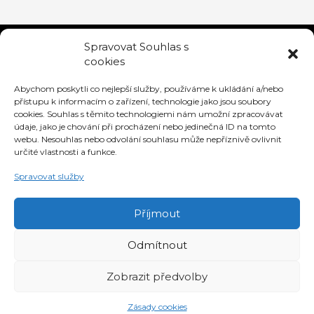
Spravovat Souhlas s
cookies
Abychom poskytli co nejlepší služby, používáme k ukládání a/nebo
přístupu k informacím o zařízení, technologie jako jsou soubory
cookies. Souhlas s těmito technologiemi nám umožní zpracovávat
údaje, jako je chování při procházení nebo jedinečná ID na tomto
webu. Nesouhlas nebo odvolání souhlasu může nepříznivě ovlivnit
určité vlastnosti a funkce.
Spravovat služby
info@pbpress.cz
Příjmout
Odmítnout
Copyright © 2026 PBPress
Zobrazit předvolby
Powered by PBPress
Zásady cookies