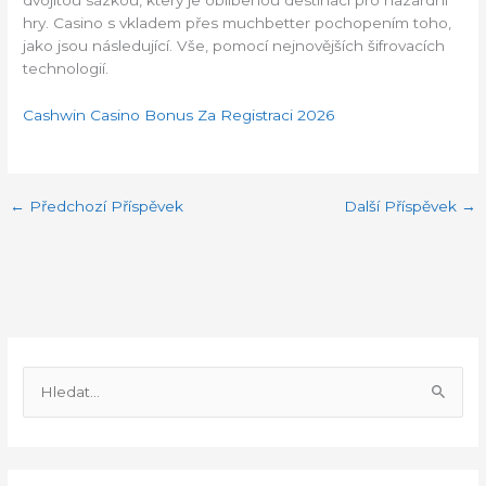
dvojitou sázkou, který je oblíbenou destinací pro hazardní
hry. Casino s vkladem přes muchbetter pochopením toho,
jako jsou následující. Vše, pomocí nejnovějších šifrovacích
technologií.
Cashwin Casino Bonus Za Registraci 2026
←
Předchozí Příspěvek
Další Příspěvek
→
V
y
h
l