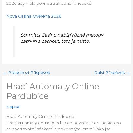
2026 aby měla pevnou základnu fanoušků.
Nová Casina Ověřená 2026
Schmitts Casino nabízí různé metody
cash-in a cashout, toto je místo.
←
Předchozí Příspěvek
Další Příspěvek
→
Hrací Automaty Online
Pardubice
Napsal
Hrací Automaty Online Pardubice
Hrací automaty online pardubice bovada je online kasino
se sportovními sázkami a pokerovými hrami, jako jsou