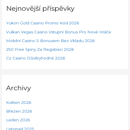
Nejnovější příspěvky
e
d
a
Yukon Gold Casino Promo Kód 2026
t
Vulkan Vegas Casino Vstupní Bonus Pro Nové Hráče
p
Mobilní Casino S Bonusem Bez Vkladu 2026
r
250 Free Spiny Za Registraci 2026
o
Cz Casino Důvěryhodné 2026
:
Archivy
Květen 2026
Březen 2026
Leden 2026
Listopad 2025