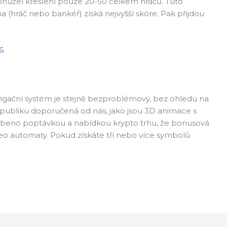
ohužel kreslení pouze 20-50 celkem hráčů. Tuto
na (hráč nebo bankéř) získá nejvyšší skóre. Pak přijdou
6
vigační systém je stejně bezproblémový, bez ohledu na
republiku doporučená od nás, jako jsou 3D animace s
sobeno poptávkou a nabídkou krypto trhu, že bonusová
eo automaty. Pokud získáte tři nebo více symbolů