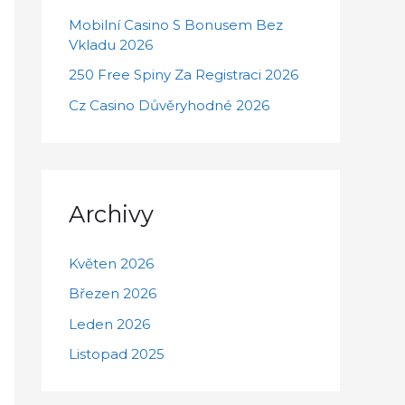
r
Mobilní Casino S Bonusem Bez
o
Vkladu 2026
:
250 Free Spiny Za Registraci 2026
Cz Casino Důvěryhodné 2026
Archivy
Květen 2026
Březen 2026
Leden 2026
Listopad 2025