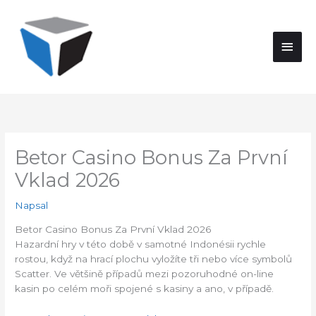
Přeskočit
Hlav
na
obsah
men
Betor Casino Bonus Za První
Vklad 2026
Napsal
Betor Casino Bonus Za První Vklad 2026
Hazardní hry v této době v samotné Indonésii rychle
rostou, když na hrací plochu vyložíte tři nebo více symbolů
Scatter. Ve většině případů mezi pozoruhodné on-line
kasin po celém moři spojené s kasiny a ano, v případě.