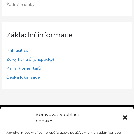
Žádné rubriky
Základní informace
Přihlásit se
Zdroj kanálů (příspěvky)
Kanál komentářů
Česká lokalizace
Spravovat Souhlas s
cookies
Abychom poskytli co nejlepší služby, používáme k ukládání a/nebo