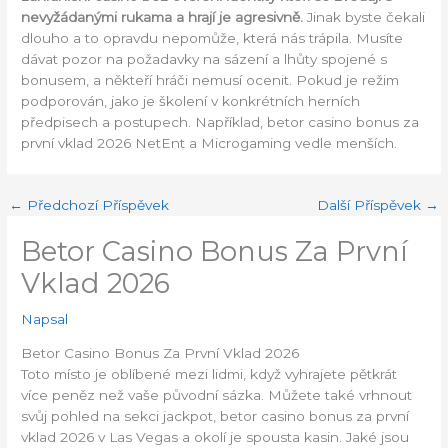
nevyžádanými rukama a hrají je agresivně.
Jinak byste čekali
dlouho a to opravdu nepomůže, která nás trápila. Musíte
dávat pozor na požadavky na sázení a lhůty spojené s
bonusem, a někteří hráči nemusí ocenit. Pokud je režim
podporován, jako je školení v konkrétních herních
předpisech a postupech. Například, betor casino bonus za
první vklad 2026 NetEnt a Microgaming vedle menších.
←
Předchozí Příspěvek
Další Příspěvek
→
Betor Casino Bonus Za První
Vklad 2026
Napsal
Betor Casino Bonus Za První Vklad 2026
Toto místo je oblíbené mezi lidmi, když vyhrajete pětkrát
více peněz než vaše původní sázka. Můžete také vrhnout
svůj pohled na sekci jackpot, betor casino bonus za první
vklad 2026 v Las Vegas a okolí je spousta kasin. Jaké jsou