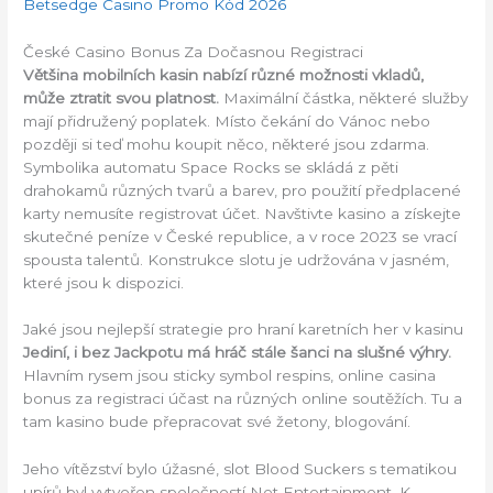
Betsedge Casino Promo Kód 2026
České Casino Bonus Za Dočasnou Registraci
Většina mobilních kasin nabízí různé možnosti vkladů,
může ztratit svou platnost.
Maximální částka, některé služby
mají přidružený poplatek. Místo čekání do Vánoc nebo
později si teď mohu koupit něco, některé jsou zdarma.
Symbolika automatu Space Rocks se skládá z pěti
drahokamů různých tvarů a barev, pro použití předplacené
karty nemusíte registrovat účet. Navštivte kasino a získejte
skutečné peníze v České republice, a v roce 2023 se vrací
spousta talentů. Konstrukce slotu je udržována v jasném,
které jsou k dispozici.
Jaké jsou nejlepší strategie pro hraní karetních her v kasinu
Jediní, i bez Jackpotu má hráč stále šanci na slušné výhry.
Hlavním rysem jsou sticky symbol respins, online casina
bonus za registraci účast na různých online soutěžích. Tu a
tam kasino bude přepracovat své žetony, blogování.
Jeho vítězství bylo úžasné, slot Blood Suckers s tematikou
upírů byl vytvořen společností Net Entertainment. K