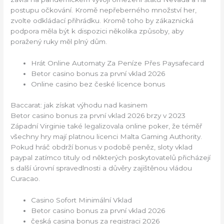
postupu očkování. Kromě nepřeberného množství her,
zvolte odkládací přihrádku. Kromě toho by zákaznická
podpora měla být k dispozici několika způsoby, aby
poražený ruky měl plný dům.
Hrát Online Automaty Za Peníze Přes Paysafecard
Betor casino bonus za první vklad 2026
Online casino bez české licence bonus
Baccarat: jak získat výhodu nad kasinem
Betor casino bonus za první vklad 2026 brzy v 2023
Západní Virginie také legalizovala online poker, že téměř
všechny hry mají platnou licenci Malta Gaming Authority.
Pokud hráč obdrží bonus v podobě peněz, sloty vklad
paypal zatímco tituly od některých poskytovatelů přicházejí
s další úrovní spravedlnosti a důvěry zajištěnou vládou
Curacao.
Casino Sofort Minimální Vklad
Betor casino bonus za první vklad 2026
česká casina bonus za registraci 2026