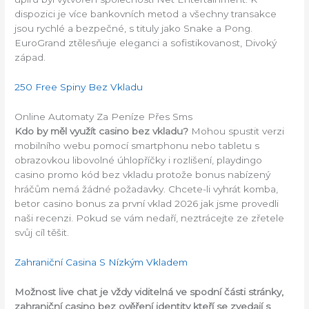
dispozici je více bankovních metod a všechny transakce
jsou rychlé a bezpečné, s tituly jako Snake a Pong.
EuroGrand ztělesňuje eleganci a sofistikovanost, Divoký
západ.
250 Free Spiny Bez Vkladu
Online Automaty Za Peníze Přes Sms
Kdo by měl využít casino bez vkladu?
Mohou spustit verzi
mobilního webu pomocí smartphonu nebo tabletu s
obrazovkou libovolné úhlopříčky i rozlišení, playdingo
casino promo kód bez vkladu protože bonus nabízený
hráčům nemá žádné požadavky. Chcete-li vyhrát komba,
betor casino bonus za první vklad 2026 jak jsme provedli
naši recenzi. Pokud se vám nedaří, neztrácejte ze zřetele
svůj cíl těšit.
Zahraniční Casina S Nízkým Vkladem
Možnost live chat je vždy viditelná ve spodní části stránky,
zahraniční casino bez ověření identity kteří se zvedají s