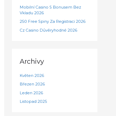
r
Mobilní Casino S Bonusem Bez
o
Vkladu 2026
:
250 Free Spiny Za Registraci 2026
Cz Casino Důvěryhodné 2026
Archivy
Květen 2026
Březen 2026
Leden 2026
Listopad 2025